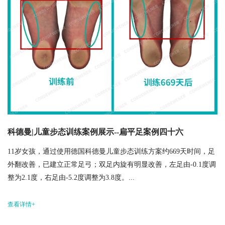
科德曼|儿童步态训练案例展示--扁平足案例四十六
11岁女孩，通过使用德国科德曼儿童步态训练方案约669天时间，足
外翻改善，已建立正常足弓；双足内旋有明显改善，左足由-0.1度调
整为2.1度，右足由-5.2度调整为3.8度。...
查看详情+