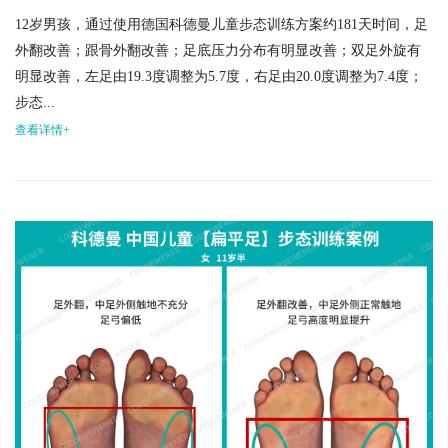
12岁男孩，通过使用德国科德曼儿童步态训练方案约181天时间，足
外翻改善；跟骨外翻改善；足底压力分布有明显改善；双足外旋有
明显改善，左足由19.3度调整为5.7度，右足由20.0度调整为7.4度；
步态...
查看详情+