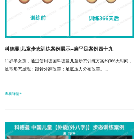
科德曼|儿童步态训练案例展示--扁平足案例四十九
11岁半女孩，通过使用德国科德曼儿童步态训练方案约366天时间，
足弓形态显现；跟骨外翻改善；足底压力分布改善。...
查看详情+