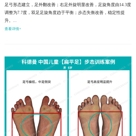
足弓形态建立，足外翻改善；右足外旋明显改善，足旋角度由14.3度
调整为7.7度，双足足旋角度趋于平衡；步态失衡改善，稳定性提
升。...
查看详情+