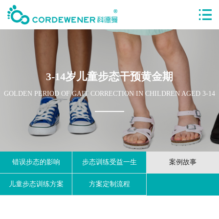
3-14岁儿童步态干预黄金期
GOLDEN PERIOD OF GAIT CORRECTION IN CHILDREN AGED 3-14
错误步态的影响
步态训练受益一生
案例故事
儿童步态训练方案
方案定制流程