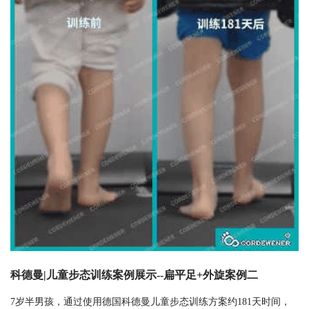
科德曼|儿童步态训练案例展示--扁平足+外旋案例二
7岁半男孩，通过使用德国科德曼儿童步态训练方案约181天时间，