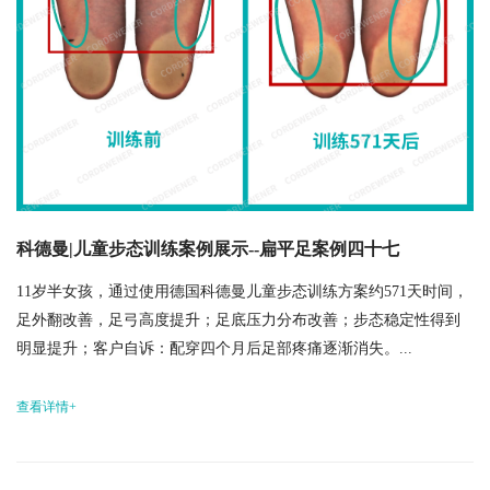
科德曼|儿童步态训练案例展示--扁平足案例四十七
11岁半女孩，通过使用德国科德曼儿童步态训练方案约571天时间，
足外翻改善，足弓高度提升；足底压力分布改善；步态稳定性得到
明显提升；客户自诉：配穿四个月后足部疼痛逐渐消失。...
查看详情+